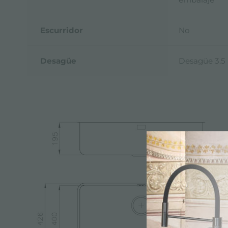
Escurridor
No
Desagüe
Desagüe 3.5 