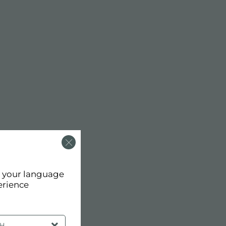
d your language
erience
SH