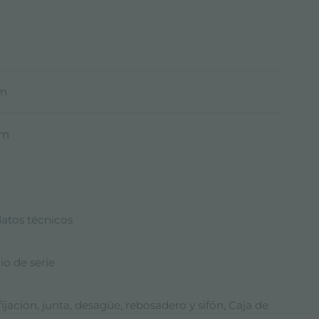
mm
mm
datos técnicos
io de serie
ijación, junta, desagüe, rebosadero y sifón, Caja de