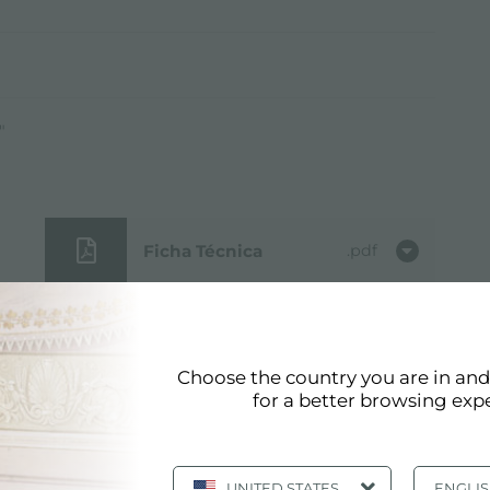
"
Ficha Técnica
pdf
Manual de
pdf
instrucciones
Choose the country you are in an
for a better browsing exp
Modelo 3D
zip
UNITED STATES
ENGLI