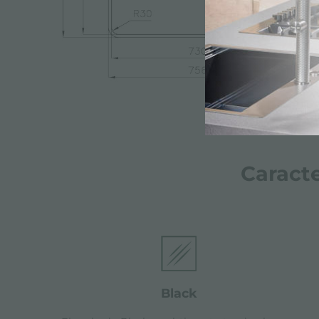
Caracte
black