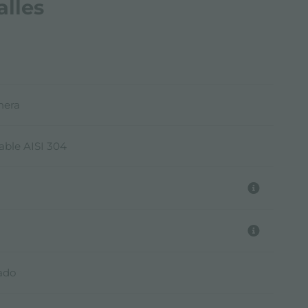
alles
mera
able AISI 304
lado