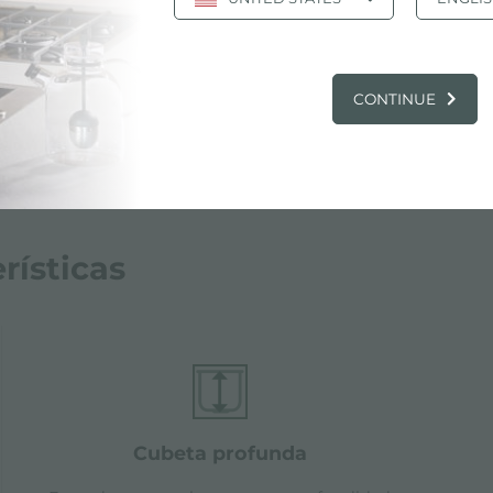
Esquema para
jpg
encastre
CONTINUE
rísticas
cubeta profunda