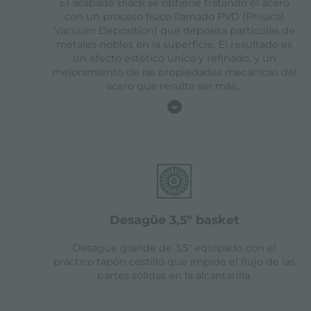
El acabado Black se obtiene tratando el acero
con un proceso físico llamado PVD (Phisical
Vacuum Deposition) que deposita partículas de
metales nobles en la superficie. El resultado es
un efecto estético único y refinado, y un
mejoramiento de las propiedades mecánicas del
acero que resulta ser más
...
desagüe 3,5" basket
Desagüe grande de 3,5" equipado con el
práctico tapón cestillo que impide el flujo de las
partes sólidas en la alcantarilla.