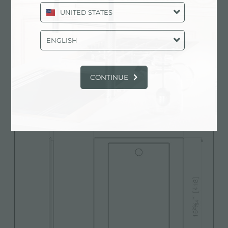
UNITED STATES
ENGLISH
Modelo 3D
zip
CONTINUE