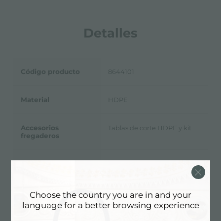
Detalles
Código producto
8644101
Material
HDPE
Accesorios
Tablas de corte HDPE y kit
fregaderos
Dimensiones
31,7x41,8 cm
Choose the country you are in and your
language for a better browsing experience
Ficha Técnica
pdf