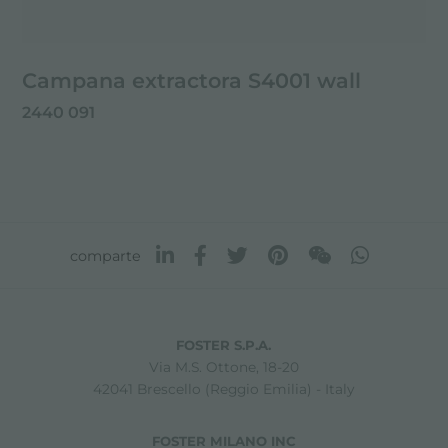
Campana extractora S4001 wall
2440 091
comparte
FOSTER S.P.A.
Via M.S. Ottone, 18-20
42041 Brescello (Reggio Emilia) - Italy
FOSTER MILANO INC