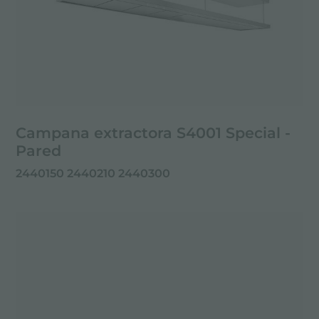
Campana extractora S4001 Special -
Pared
2440150 2440210 2440300