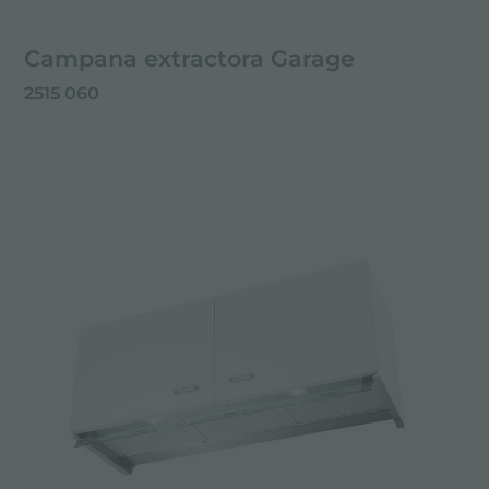
Campana extractora Garage
2515 060