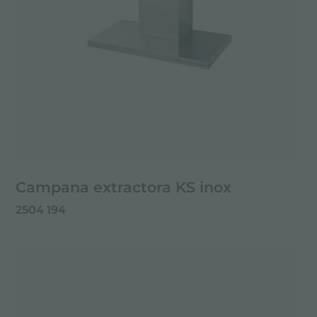
Campana extractora KS inox
2504 194