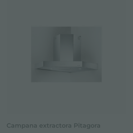
Campana extractora Pitagora