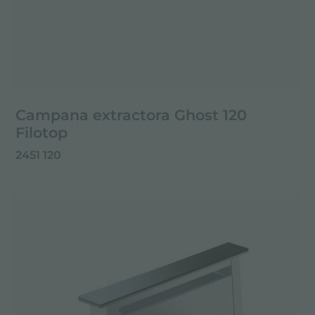
Campana extractora Ghost 120
Filotop
2451 120