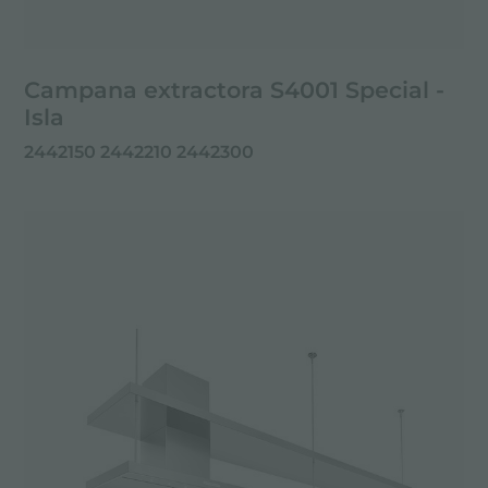
Campana extractora S4001 Special -
Isla
2442150 2442210 2442300