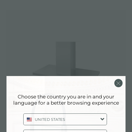
Choose the country you are in and your
language for a better browsing experience
UNITED STATES