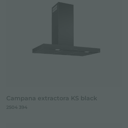
Campana extractora KS black
2504 394