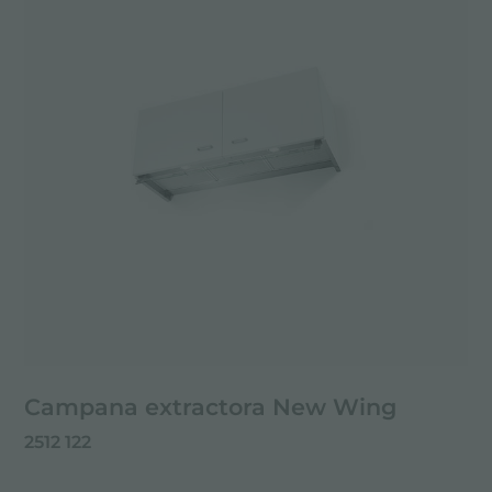
Campana extractora New Wing
2512 122