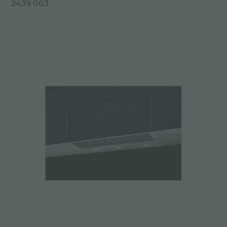
2439 003