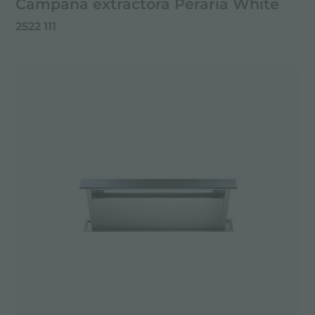
Campana extractora Peraria White
2522 111