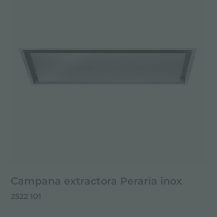
Campana extractora Peraria inox
2522 101