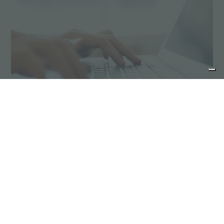
Solicita presupuesto
anterior:
consejos para la manutención