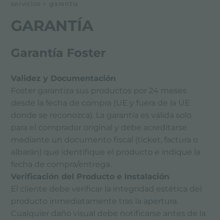
servicios
>
garantía
ASISTENCIA DIRECTA
GARANTÍA
FOSTER ACADEMY
Garantía Foster
CONSEJOS PARA LA MANUTENCIÓN
GARANTÍA
Validez y Documentación
Foster garantiza sus productos por 24 meses
desde la fecha de compra (UE y fuera de la UE
donde se reconozca). La garantía es válida solo
para el comprador original y debe acreditarse
mediante un documento fiscal (ticket, factura o
albarán) que identifique el producto e indique la
fecha de compra/entrega.
Verificación del Producto e Instalación
El cliente debe verificar la integridad estética del
producto inmediatamente tras la apertura.
Cualquier daño visual debe notificarse antes de la