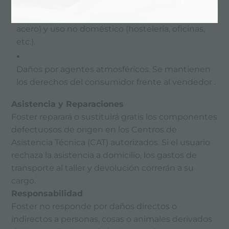
Uso indebido, mantenimiento deficiente, uso de
detergentes inadecuados (manchas u óxido en
acero) y uso no doméstico (hostelería, oficinas,
etc.).
Daños por agentes atmosféricos. Se mantienen
los derechos del consumidor frente al vendedor .
Asistencia y Reparaciones
Foster reparará o sustituirá gratis los componentes
defectuosos de origen en los Centros de
Asistencia Técnica (CAT) autorizados. Si el usuario
rechaza la asistencia a domicilio, los gastos de
transporte al taller y devolución correrán a su
cargo.
Responsabilidad
Foster no responde por daños directos o
indirectos a personas, cosas o animales derivados