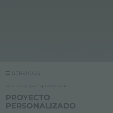
SERVICIOS
PROYECTO PERSONALIZADO
servicios
>
proyecto personalizado
ASISTENCIA DIRECTA
PROYECTO
FOSTER ACADEMY
PERSONALIZADO
CONSEJOS PARA LA MANUTENCIÓN