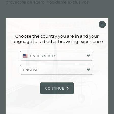
proyectos de acero inoxidable exclusivos.
Los Acabados
Choose the country you are in and your
El acabado en acero inoxidable es la verdadera
language for a better browsing experience
marca de fábrica de Foster. Un elemento
distintivo que une estética y funcionalidad y
UNITED STATES
destaca una continua búsqueda de la mejor
ergonomía y facilidad de uso. Por esta razón
Foster, tiene un entero departamento dedicado a
ENGLISH
los acabados con un siglo de experiencia
recomendado sobre la superficie Cepillado
Foster®, el compromiso ideal entre la resistencia a
CONTINUE
la abrasión y facilidad de limpieza.