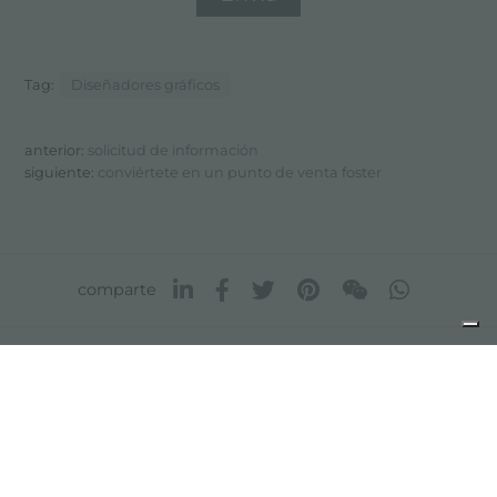
Tag:
Diseñadores gráficos
anterior:
solicitud de información
siguiente:
conviértete en un punto de venta foster
comparte
FOSTER S.P.A.
Via M.S. Ottone, 18-20
42041 Brescello (Reggio Emilia) - Italy
FOSTER MILANO INC