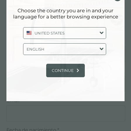
Formulario de solicitud
Choose the country you are in and your
Los campos marcados con * hay que rellenarlos
language for a better browsing experience
obligatoriamente
UNITED STATES
Nombre *
ENGLISH
CONTINUE
Apellido *
Email *
Fecha de nacimiento *