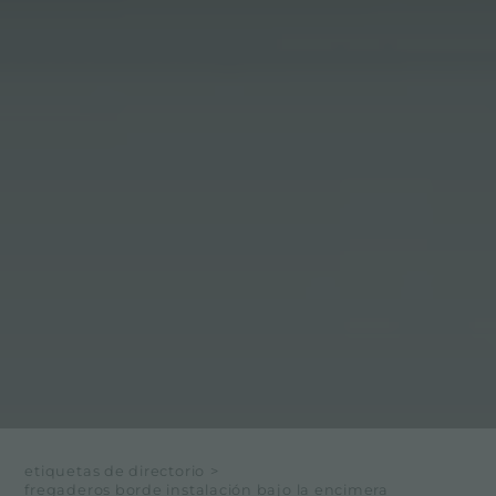
etiquetas de directorio
>
fregaderos borde instalación bajo la encimera