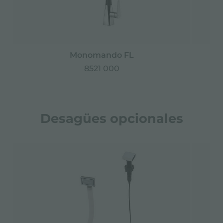
Monomando FL
P
8521 000
Desagües opcionales