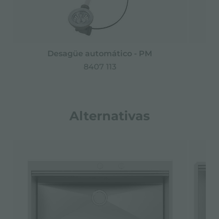
Desagüe automático - PM
D
8407 113
Alternativas