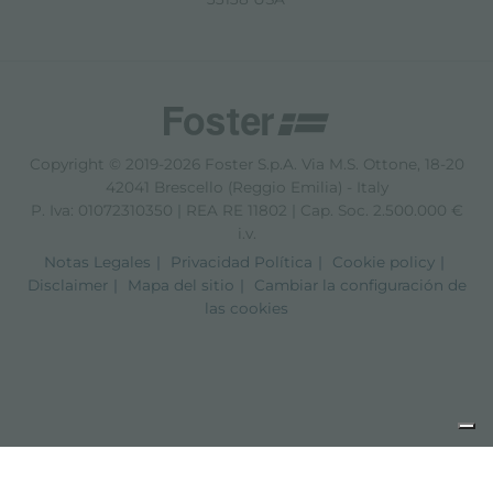
Copyright © 2019-2026 Foster S.p.A. Via M.S. Ottone, 18-20
42041 Brescello (Reggio Emilia) - Italy
P. Iva: 01072310350 | REA RE 11802 | Cap. Soc. 2.500.000 €
i.v.
Notas Legales
Privacidad Política
Cookie policy
Disclaimer
Mapa del sitio
Cambiar la configuración de
las cookies