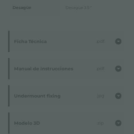
Desagüe
Desagüe 3.5 "
Ficha Técnica
pdf
Manual de instrucciones
pdf
Undermount fixing
jpg
Modelo 3D
zip