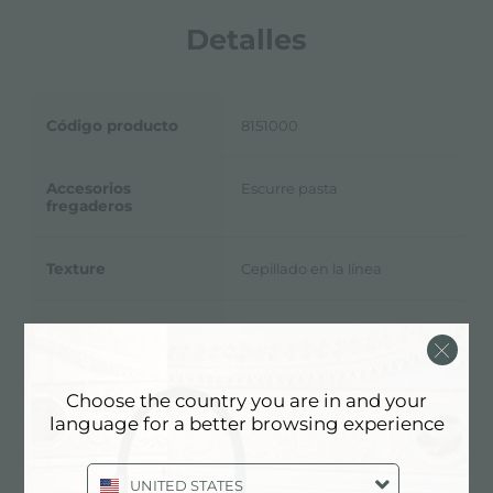
Detalles
Código producto
8151000
Accesorios
Escurre pasta
fregaderos
Texture
Cepillado en la línea
Acero inoxidable
Material
Choose the country you are in and your
language for a better browsing experience
Ficha Técnica
pdf
UNITED STATES