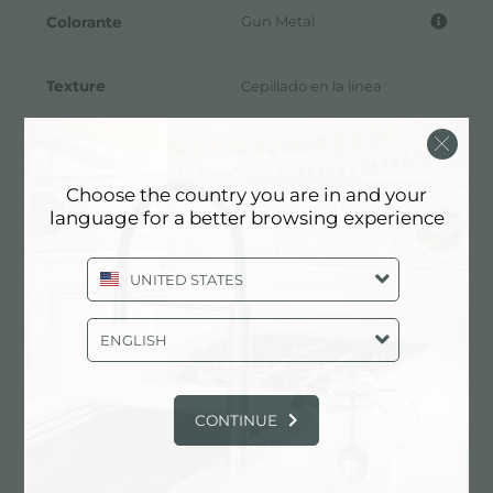
Gun Metal
Colorante
Texture
Cepillado en la línea
Accesorios
dispensador
fregaderos
Choose the country you are in and your
language for a better browsing experience
Hueco de encastre
Ø 35mm
UNITED STATES
ENGLISH
Ficha Técnica
pdf
CONTINUE
Modelo 3D
zip