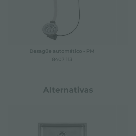
Desagüe automático - PM
D
8407 113
Alternativas