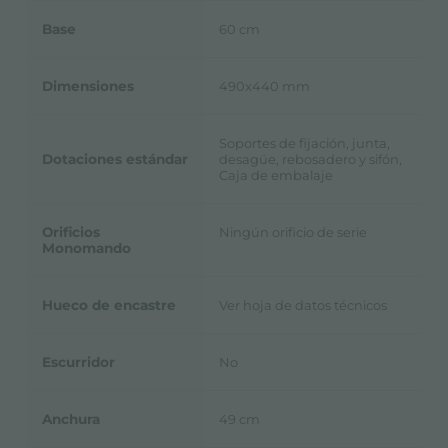
Base
60 cm
Dimensiones
490x440 mm
Soportes de fijación, junta,
Dotaciones estándar
desagüe, rebosadero y sifón,
Caja de embalaje
Orificios
Ningún orificio de serie
Monomando
Hueco de encastre
Ver hoja de datos técnicos
Escurridor
No
Anchura
49 cm