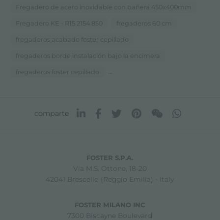
Fregadero de acero inoxidable con bañera 450x400mm
Fregadero KE - R15 2154 850
fregaderos 60 cm
fregaderos acabado foster cepillado
fregaderos borde instalación bajo la encimera
...
fregaderos foster cepillado
comparte
FOSTER S.P.A.
Via M.S. Ottone, 18-20
42041 Brescello (Reggio Emilia) - Italy
FOSTER MILANO INC
7300 Biscayne Boulevard