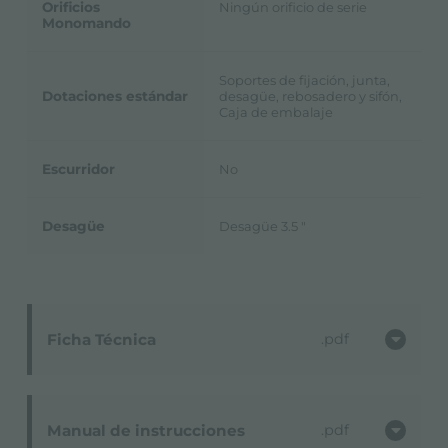
Orificios
Ningún orificio de serie
Monomando
Soportes de fijación, junta,
Dotaciones estándar
desagüe, rebosadero y sifón,
Caja de embalaje
Escurridor
No
Desagüe
Desagüe 3.5 "
Ficha Técnica
pdf
Manual de instrucciones
pdf