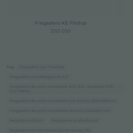
Fregadero KE Filotop
2155 050
Tag:
Fregadero con 1 bañera
Fregadero con desagüe de 3,5"
Fregadero de acero inoxidable AISI 304 - acabado PVD
Gun Metal
Fregadero de acero inoxidable con bañera 500x400mm
Fregadero de acero inoxidable tamaño 540x440 mm
fregaderos 60 cm
fregaderos acabado pvd
fregaderos borde instalación enrasado | fts