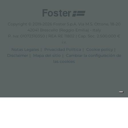
Copyright © 2019-2026 Foster S.p.A. Via M.S. Ottone, 18-20
42041 Brescello (Reggio Emilia) - Italy
P. Iva: 01072310350 | REA RE 11802 | Cap. Soc. 2.500.000 €
i.v.
Notas Legales
Privacidad Política
Cookie policy
Disclaimer
Mapa del sitio
Cambiar la configuración de
las cookies
Aviso en el momento de la recogida