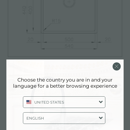
Choose the country you are in and your
Características
language for a better browsing experience
cubeta de radio estrecho
UNITED STATES
Cubetas de formas cuadradas con un diseño
ENGLISH
moderno y una mayor capacidad. Para una
estética minimalista conjugada con la máxima