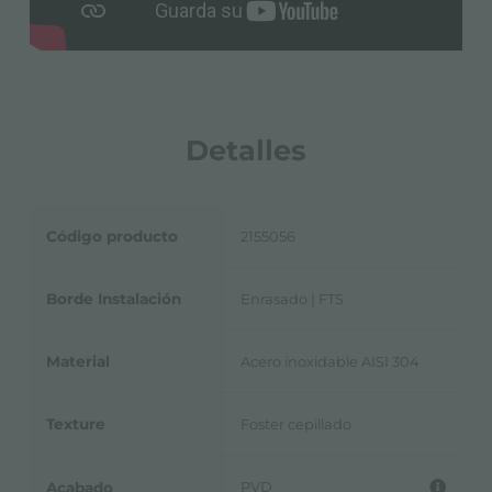
Detalles
Código producto
2155056
Borde Instalación
Enrasado | FTS
Material
Acero inoxidable AISI 304
Texture
Foster cepillado
PVD
Acabado