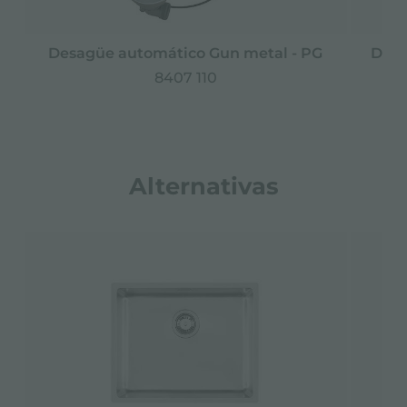
Desagüe automático Gun metal - PG
Desa
8407 110
Alternativas