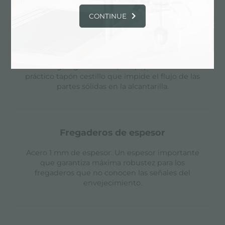
comodidad.
CONTINUE
desagüe 3,5" basket
Desagüe grande de 3,5" equipado con el
práctico tapón cestillo que impide el flujo de las
partes sólidas en la alcantarilla.
fregaderos de espesor
Acero 1 mm de espesor. Un espesor importante
que garantiza máxima robustez para los
fregaderos que no conocen las señales del
envejecimiento.