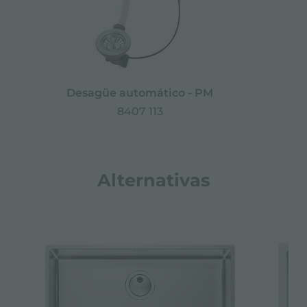
Desagüe automático - PM
D
8407 113
Alternativas