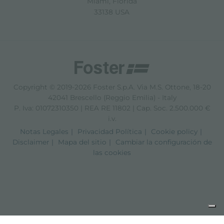
Miami, Florida
33138 USA
Copyright © 2019-2026 Foster S.p.A. Via M.S. Ottone, 18-20
42041 Brescello (Reggio Emilia) - Italy
P. Iva: 01072310350 | REA RE 11802 | Cap. Soc. 2.500.000 €
i.v.
Notas Legales
Privacidad Política
Cookie policy
Disclaimer
Mapa del sitio
Cambiar la configuración de
las cookies