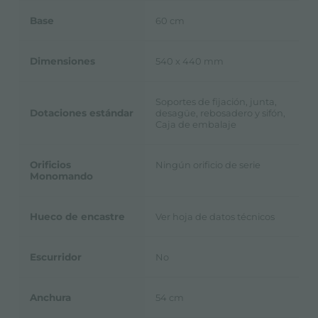
Base
60 cm
Dimensiones
540 x 440 mm
Soportes de fijación, junta,
Dotaciones estándar
desagüe, rebosadero y sifón,
Caja de embalaje
Orificios
Ningún orificio de serie
Monomando
Hueco de encastre
Ver hoja de datos técnicos
Escurridor
No
Anchura
54 cm