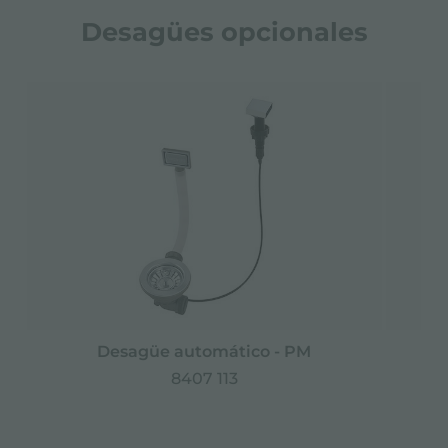
Desagües opcionales
Desagüe automático - PM
D
8407 113