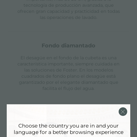
tecnología de producción avanzada, que
ofrecen gran capacidad y practicidad en todas
las operaciones de lavado.
fondo diamantado
El desagüe en el fondo de la cubeta es una
característica importante, siempre cuidada en
las soluciones de Foster. En los modelos
cuadrados de fondo plano el desagüe está
garantizado por el elegante diamantado que
facilita el flujo del agua.
fregaderos de espesor
Choose the country you are in and your
Acero 1 mm de espesor. Un espesor importante
language for a better browsing experience
que garantiza máxima robustez para los