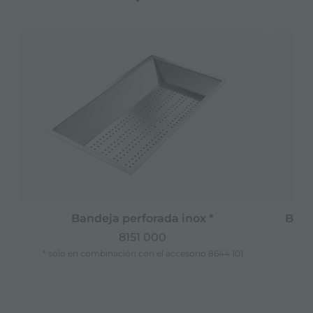
Bandeja perforada inox *
Band
8151 000
* sólo en combinación con el accesorio 8644 101
* só