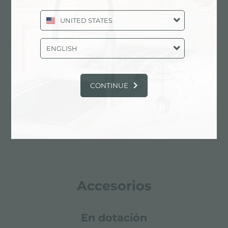
fregaderos que no conocen las señales del
envejecimiento.
UNITED STATES
ENGLISH
rebosadero perimetral
El rebosadero es una seguridad siempre
CONTINUE
presente en los fregaderos Foster que impide el
desbordamiento del agua de la cubeta en caso
de olvido. La solución del desagüe perimetral
mejora la estética gracias a la forma cuadrada y
esencial.
Accesorios
En dotación