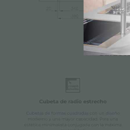
Caracte
cubeta de radio estrecho
Cubetas de formas cuadradas con un diseño
moderno y una mayor capacidad. Para una
estética minimalista conjugada con la máxima