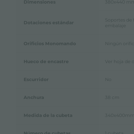
Dimensiones
380x440 m
Soportes de f
Dotaciones estándar
embalaje
Orificios Monomando
Ningún orific
Hueco de encastre
Ver hoja de 
Escurridor
No
Anchura
38 cm
Medida de la cubeta
340x400m
Número de cubetas
1 cubeta