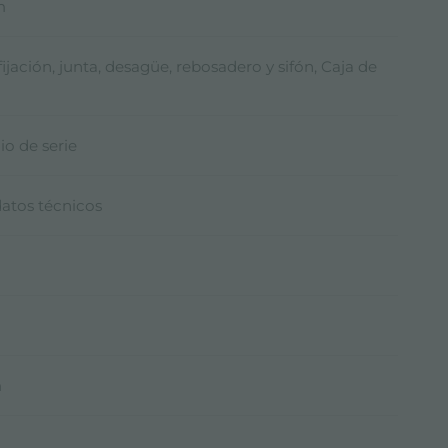
m
ijación, junta, desagüe, rebosadero y sifón, Caja de
io de serie
datos técnicos
m