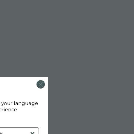
d your language
erience
SH