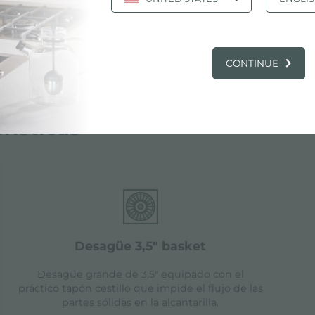
CONTINUE
rísticas
desagüe 3,5" basket
Desagüe grande de 3,5" equipado con el
práctico tapón cestillo que impide el flujo de las
partes sólidas en la alcantarilla.