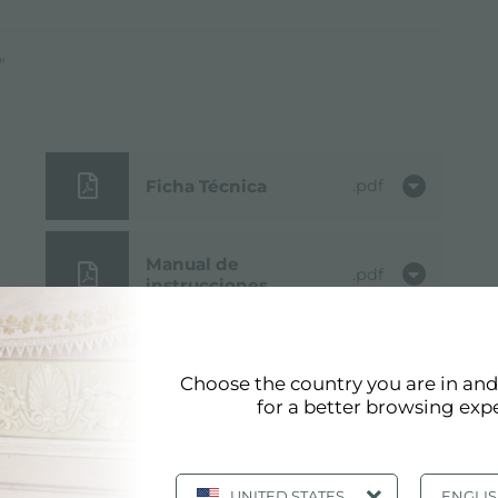
"
Ficha Técnica
pdf
Manual de
pdf
instrucciones
Modelo 3D
zip
Choose the country you are in an
for a better browsing exp
Esquema para
jpg
encastre
UNITED STATES
ENGLI