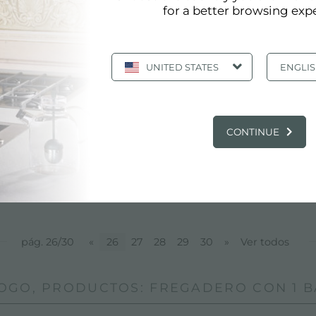
for a better browsing exp
 acero inoxidable
UNITED STATES
ENGLI
dos y fabricados para garantizar la más alta calidad, Fos
ción de fregaderos propios. Toda nuestra producción de f
y AISI 316 que, gracias al alto porcentaje de cromo y níque
s fenómenos corrosivos. Un increíble surtido de fregadero
CONTINUE
:
Fregadero con 1 bañera
pág. 26/30
«
26
27
28
29
30
»
Ver todos
OGO, PRODUCTOS: FREGADERO CON 1 