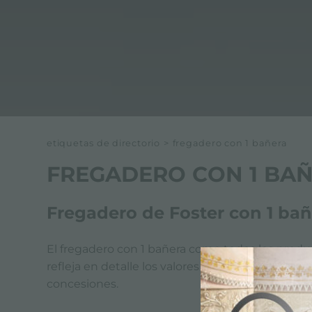
etiquetas de directorio
>
fregadero con 1 bañera
FREGADERO CON 1 BA
Fregadero de Foster con 1 bañ
El fregadero con 1 bañera como todos los produ
refleja en detalle los valores y opciones de dis
concesiones.