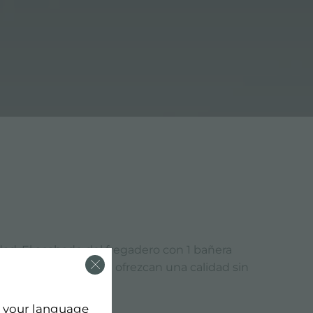
ad. El acabado del fregadero con 1 bañera
ctos y accesorios que ofrezcan una calidad sin
d your language