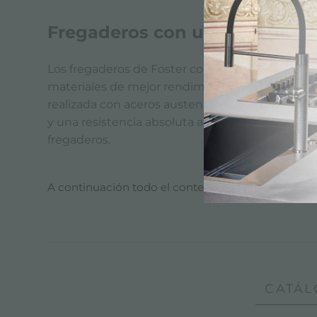
Fregaderos con una bañera de
Los fregaderos de Foster con bañera están diseña
materiales de mejor rendimiento para la produc
realizada con aceros austeníticos AISI 304-18/10 
y una resistencia absoluta a la oxidación y a lo
fregaderos.
A continuación todo el contenido etiquetado con
CATÁL