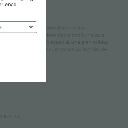
erience
SH
ter presta gran atención al uso de los
regaderos de acero inoxidable con 1 tina está
l, garantizan un brillo especial, una gran solidez
s a su disposición que cuenta con 26 familias de
BAÑERA