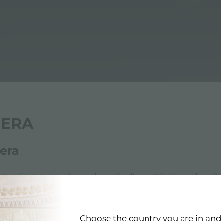
ÑERA
era
ctos Foster cumple con los más altos estándares de calid
eño de Foster. Foster tiene como objetivo producir produ
Choose the country you are in an