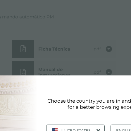
n mando automático PM
Ficha Técnica
pdf
Manual de
pdf
instrucciones
Modelo 3D
zip
Choose the country you are in an
for a better browsing exp
UNITED STATES
ENGLI