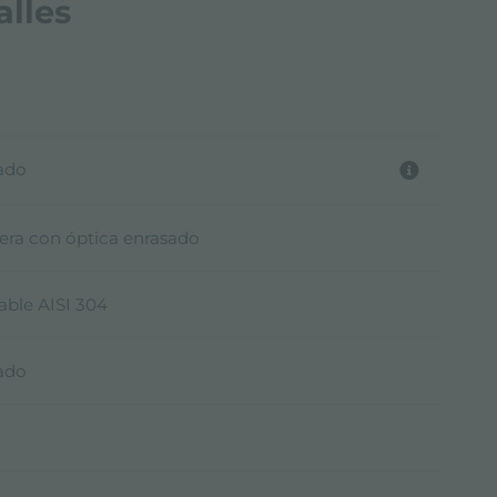
alles
lado
era con óptica enrasado
able AISI 304
lado