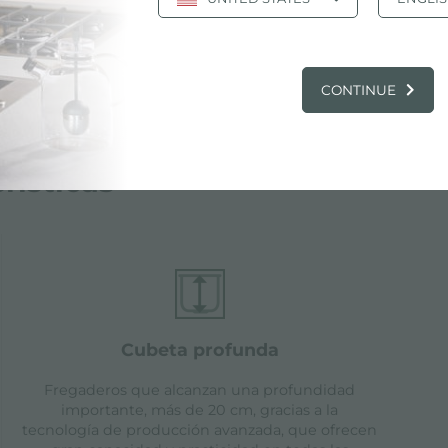
CONTINUE
rísticas
cubeta profunda
Fregaderos que alcanzan una profundidad
importante, más de 20 cm, gracias a la
tecnología de producción avanzada, que ofrecen