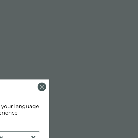
d your language
erience
SH