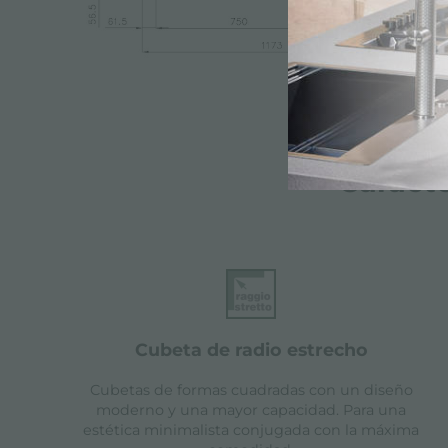
Caracte
cubeta de radio estrecho
Cubetas de formas cuadradas con un diseño
moderno y una mayor capacidad. Para una
estética minimalista conjugada con la máxima