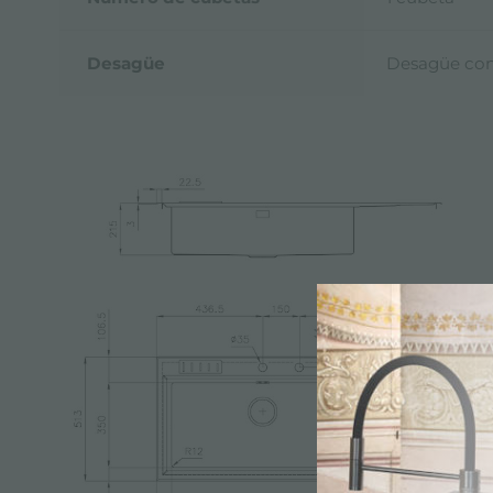
Desagüe
Desagüe co