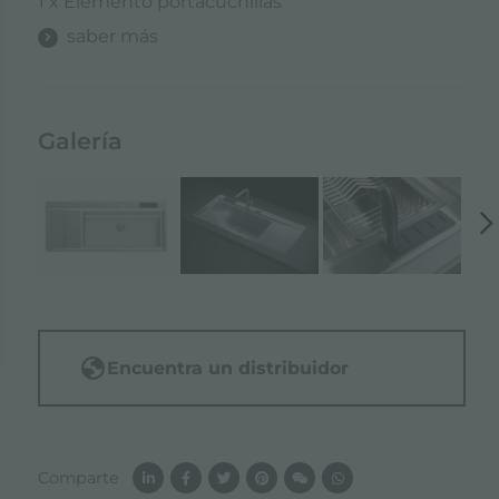
1 x Elemento portacuchillas
saber más
Galería
Encuentra un distribuidor
Comparte