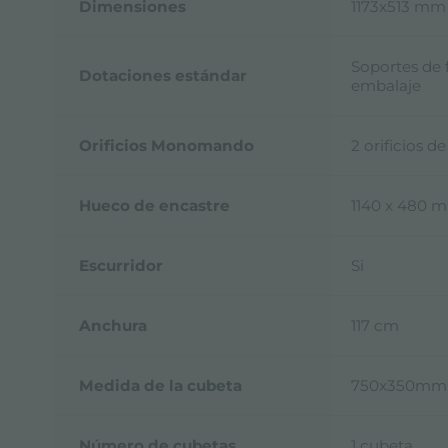
Dimensiones
1173x513 mm
Soportes de f
Dotaciones estándar
embalaje
Orificios Monomando
2 orificios de
Hueco de encastre
1140 x 480 
Escurridor
Si
Anchura
117 cm
Medida de la cubeta
750x350mm
Número de cubetas
1 cubeta