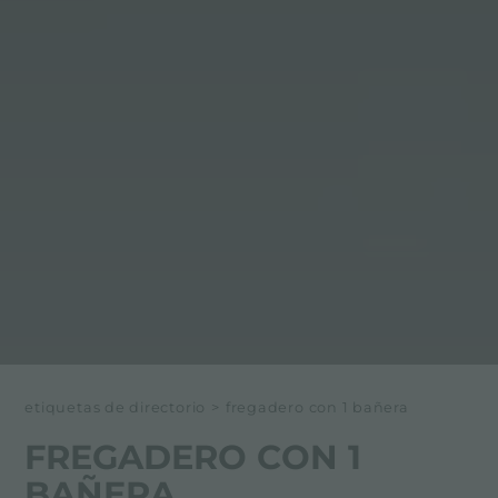
etiquetas de directorio
>
fregadero con 1 bañera
FREGADERO CON 1
BAÑERA