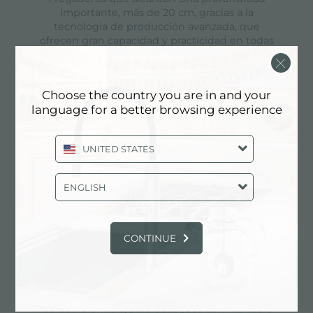
importante, más de 20 cm, gracias a la
tecnología de producción avanzada, que
ofrecen gran capacidad y practicidad en todas
las operaciones de lavado.
Choose the country you are in and your
language for a better browsing experience
desagüe 3,5" basket
Desagüe grande de 3,5" equipado con el
UNITED STATES
práctico tapón cestillo que impide el flujo de las
partes sólidas en la alcantarilla.
ENGLISH
posibilidad de agujeros adicionales
CONTINUE
El fregadero se puede personalizar con la
ejecución de orificios adicionales, especificados
en fase de pedido, utilizables para monomandos
de doble orificio, para desagües con mando a