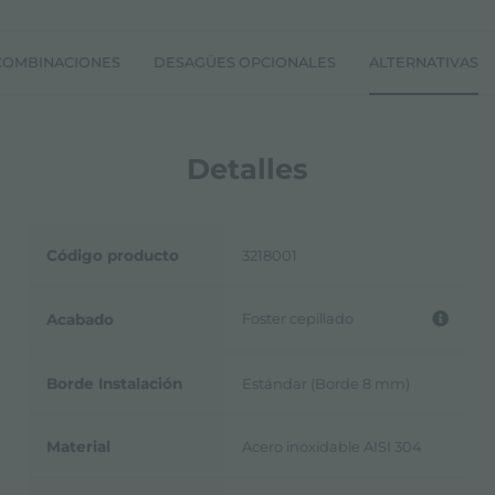
COMBINACIONES
DESAGÜES OPCIONALES
ALTERNATIVAS
Detalles
Código producto
3218001
Foster cepillado
Acabado
Borde Instalación
Estándar (Borde 8 mm)
Material
Acero inoxidable AISI 304