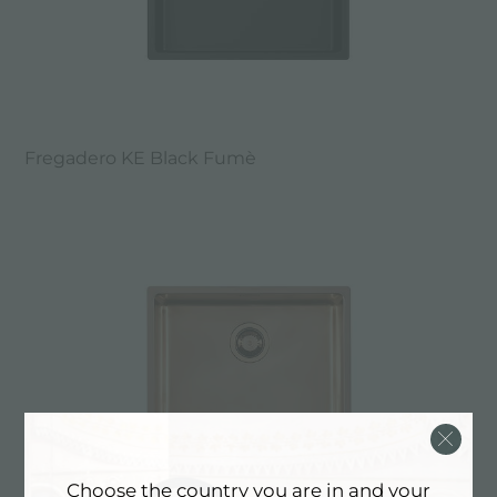
Fregadero KE Black Fumè
Choose the country you are in and your