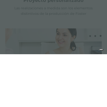
Proyecto personalizado
Las realizaciones a medida son los elementos
distintivos de la producción de Foster
Consejos para la manutención
Los productos de acero inoxidable no
requieren una manutención especial; sin