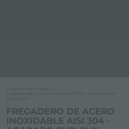
etiquetas de directorio
>
fregadero de acero inoxidable aisi 304 - acabado pvd
gun metal
FREGADERO DE ACERO
INOXIDABLE AISI 304 -