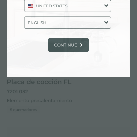
UNITED STATES
ENGLISH
CONTINUE
Placa de cocción FL
7201 032
Elemento precalentamiento
5 quemadores