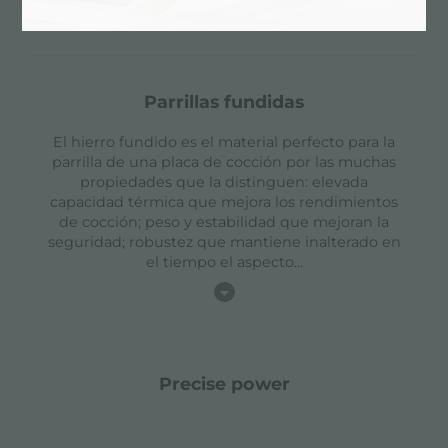
ollas en total seguridad.
parrillas fundidas
El hierro fundido es el material perfecto para la
parrilla de una placa de cocción por las muchas
propiedades que la distinguen: elevada
capacidad térmica que mejora los rendimientos
de cocción; peso y estabilidad que mejoran la
seguridad; robustez que mantiene inalterado en
el tiempo el aspecto
...
precise power