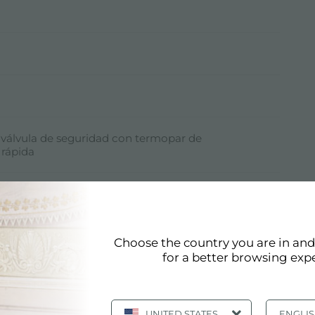
válvula de seguridad con termopar de
 rápida
léctrico debajo del mando
 la instalación con Gas metano, set boquillas GLP
Choose the country you are in an
for a better browsing exp
UNITED STATES
ENGLI