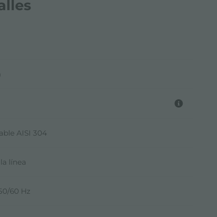
alles
m
able AISI 304
la línea
 50/60 Hz