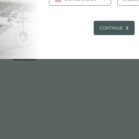
Ficha Técnica
pdf
CONTINUE
Esquema para
jpg
encastre