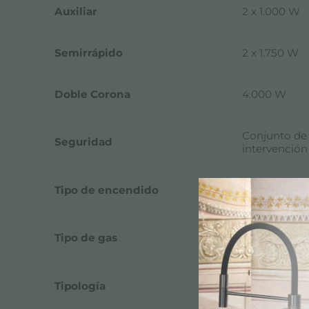
Auxiliar
2 x 1.000 W
Semirrápido
2 x 1.750 W
Doble Corona
4.000 W
Conjunto de 
Seguridad
intervención
Tipo de encendido
Encendido e
Probado para
Tipo de gas
incluidos.
Tipología
Placa de gas