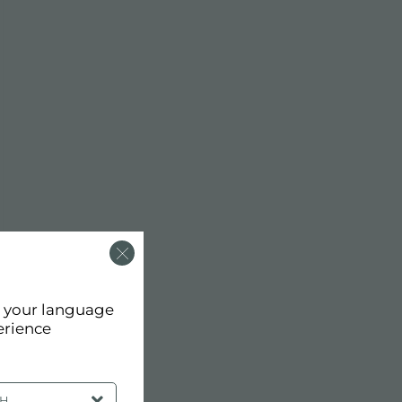
d your language
erience
SH