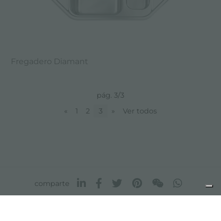
Fregadero Diamant
pág. 3/3
«
1
2
3
»
Ver todos
comparte