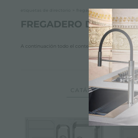
etiquetas de directorio
>
fregadero de 1 cubeta y med
FREGADERO DE 1 CUBE
A continuación todo el contenido etiquetado con
CATÁLOGO, PRODUC