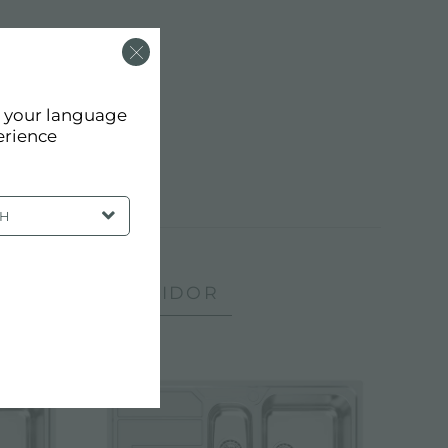
OR
d your language
erience
SH
IA CON ESCURRIDOR