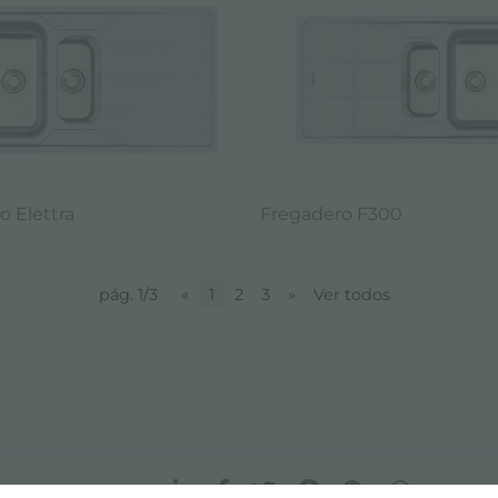
o Elettra
Fregadero F300
pág. 1/3
«
1
2
3
»
Ver todos
comparte