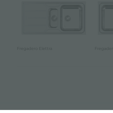
Fregadero Elettra
Fregader