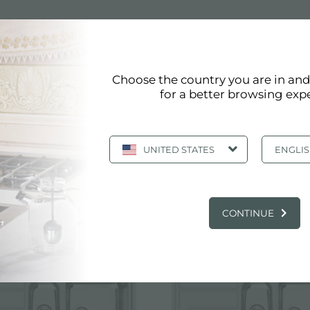
ia con escurridor
TA Y MEDIA CON ESCURRID
Choose the country you are in an
for a better browsing exp
:
Fregadero de 1 cubeta y media con escurridor
UNITED STATES
ENGLI
pág. 1/3
«
1
2
3
»
Ver todos
TOS: FREGADERO DE 1 CUBETA Y MED
CONTINUE