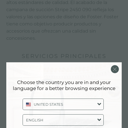
altos estándares de calidad. El acabado de la
campana de succión Stripe 2450 090 refleja los
valores y las opciones de diseño de Foster. Foster
tiene como objetivo producir productos y
accesorios que ofrezcan una calidad sin
concesiones.
SERVICIOS PRINCIPALES
Choose the country you are in and your
language for a better browsing experience
UNITED STATES
ENGLISH