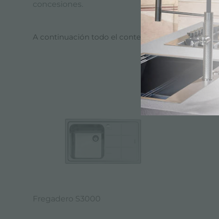
concesiones.
A continuación todo el contenido etiquetado con
CATÁL
Fregadero S3000