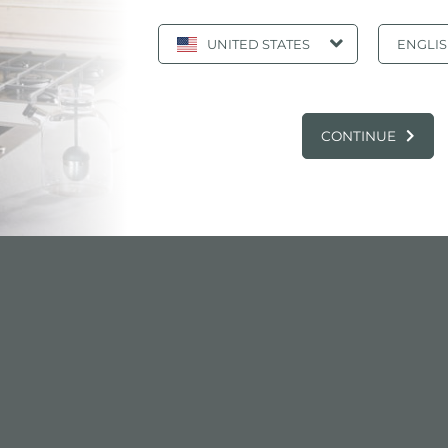
UNITED STATES
ENGLI
:
S3000 fregadero 1384 06x
OGO, PRODUCTOS: S3000 FREGADERO 13
CONTINUE