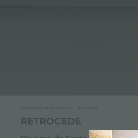
etiquetas de directorio
>
retrocede
RETROCEDE