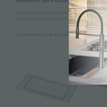
Reverso de Foster
Reverso como todos los productos Foster cumple c
opciones de diseño de Foster. Foster tiene com
A continuación todo el contenido etiquetado con