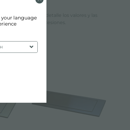
everso refleja en detalle los valores y las
d your language
una calidad sin concesiones.
erience
SH