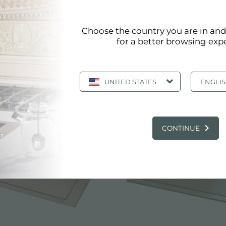
on los más altos estándares de calidad. El acabado del r
Choose the country you are in an
o objetivo producir productos y accesorios que ofrezcan 
for a better browsing exp
:
Retrocede
UNITED STATES
ENGLI
CATÁLOGO, PRODUCTOS: RETROCEDE
CONTINUE