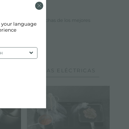
as eléctricas están hechas de los mejores
d your language
erience
 de energía.
SH
FOSTER: PLACAS ELÉCTRICAS