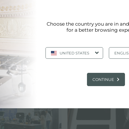
on la fusión perfecta de diseño y funcionalidad. Las plac
Choose the country you are in an
 su uso empotrado.
for a better browsing exp
entes energéticamente, lo que garantiza el máximo ahorro
UNITED STATES
ENGLI
:
placas eléctricas
VEDADES EN LA COCINA Y PRODUCTOS 
CONTINUE