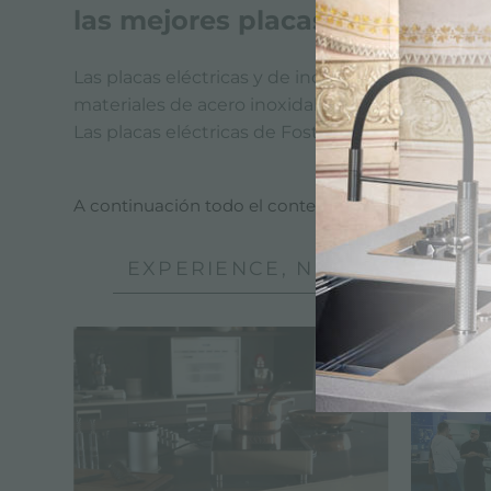
las mejores placas eléctricas
Las placas eléctricas y de inducción de Foster s
materiales de acero inoxidable adecuados para
Las placas eléctricas de Foster son todas efici
A continuación todo el contenido etiquetado con
EXPERIENCE, NEWSROOM: NO