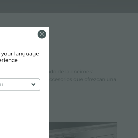
d your language
erience
 de calidad. El acabado de la encimera
producir productos y accesorios que ofrezcan una
SH