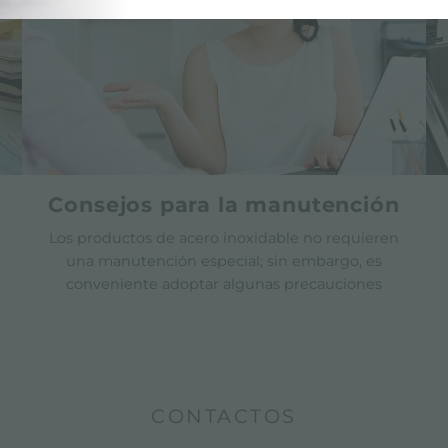
Consejos para la manutención
Los productos de acero inoxidable no requieren
una manutención especial; sin embargo, es
conveniente adoptar algunas precauciones
CONTACTOS