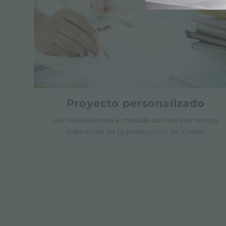
Proyecto personalizado
Las realizaciones a medida son los elementos
distintivos de la producción de Foster