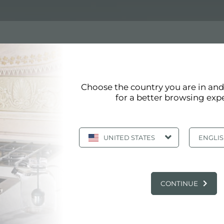
053 062
Choose the country you are in an
3 062
for a better browsing exp
s productos Foster cumple con los más altos estándares
opciones de diseño de Foster. Foster tiene como objetivo 
UNITED STATES
ENGLI
SERVICIOS PRINCIPALES
CONTINUE