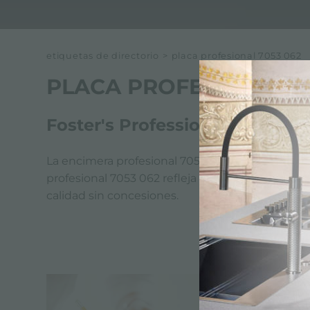
etiquetas de directorio
>
placa profesional 7053 062
PLACA PROFESIONAL 7
Foster's Professional Hob 705
La encimera profesional 7053 062 como todos lo
profesional 7053 062 refleja los valores y las 
calidad sin concesiones.