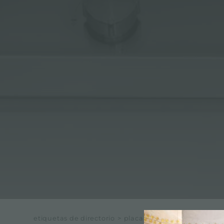
ACCESORIOS Y COMPLEMENTOS
REGLETA DE ENCHUFES DE ENCASTRE
CANALES EQUIPADOS
ACCESORIOS PARA CANALES EQUIPADOS
etiquetas de directorio
>
placa de inducción portátil