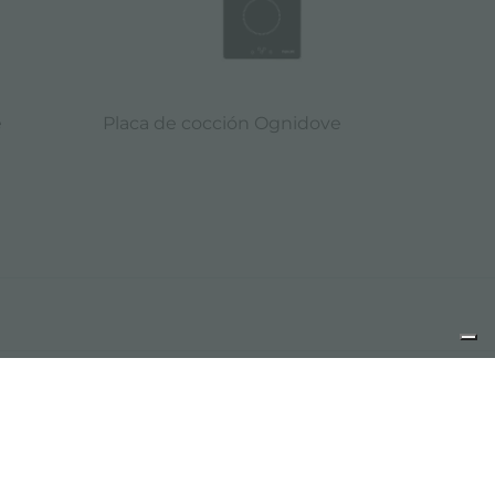
e
Placa de cocción Ognidove
ard