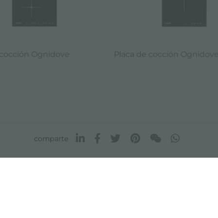
 cocción Ognidove
Placa de cocción Ognidov
comparte
FOSTER S.P.A.
FOSTER MILANO INC
Via M.S. Ottone, 18-20
7300 Biscayne Boulev
 (Reggio Emilia) - Italy
Suite 200
Miami, Florida