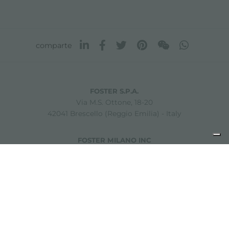
comparte
FOSTER S.P.A.
Via M.S. Ottone, 18-20
42041 Brescello (Reggio Emilia) - Italy
FOSTER MILANO INC
7300 Biscayne Boulevard
Suite 200
Miami, Florida
33138 USA