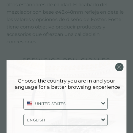
altos estándares de calidad. El acabado del
mezclador con base ø48x48mm refleja en detalle
los valores y opciones de diseño de Foster. Foster
tiene como objetivo producir productos y
accesorios que ofrezcan una calidad sin
concesiones.
SERVICIOS PRINCIPALES
Choose the country you are in and your
language for a better browsing experience
UNITED STATES
ENGLISH