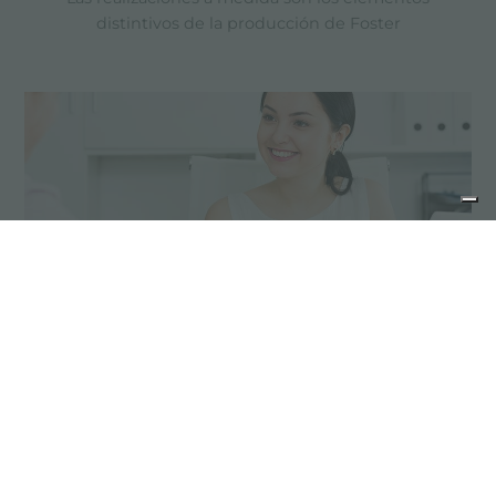
distintivos de la producción de Foster
Consejos para la manutención
Los productos de acero inoxidable no
requieren una manutención especial; sin
embargo, es conveniente adoptar algunas
precauciones