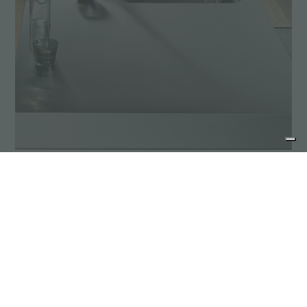
Proyecto personalizado
Las realizaciones a medida son los elementos
distintivos de la producción Foster. Las
encimeras de las fotos son sólo algunos
ejemplos de lo que podemos realizar
mediante la integración de fregadero y zona
de cocción con una sola encimera en acero
inoxidable.