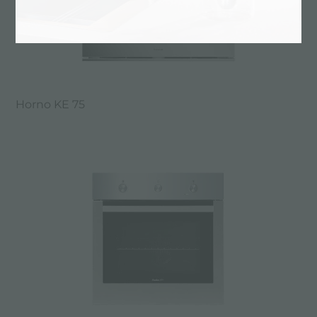
Horno KE 75