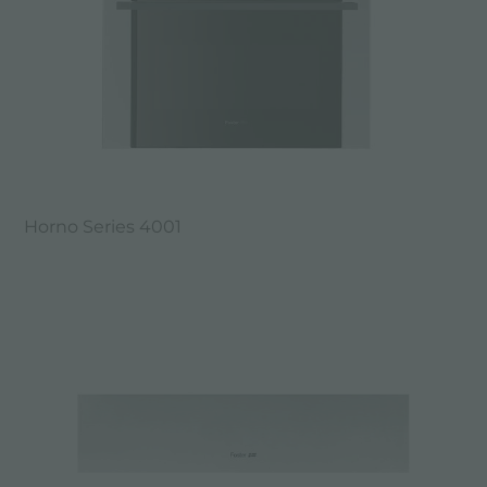
Horno Series 4001