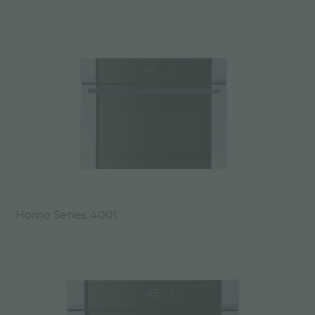
Horno Series 4001