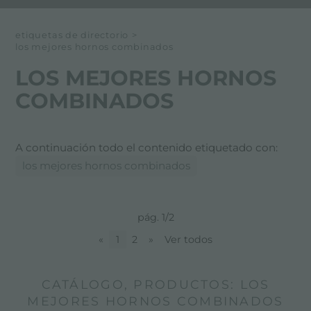
etiquetas de directorio
>
los mejores hornos combinados
LOS MEJORES HORNOS
COMBINADOS
A continuación todo el contenido etiquetado con:
los mejores hornos combinados
pág. 1/2
«
1
2
»
Ver todos
CATÁLOGO, PRODUCTOS: LOS
MEJORES HORNOS COMBINADOS