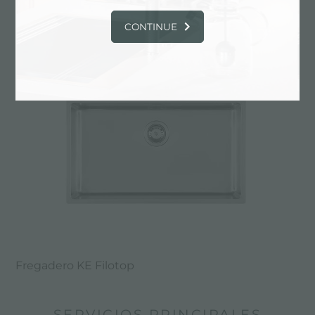
Fregadero KE - R15 Vintage
CONTINUE
Fregadero KE Filotop
SERVICIOS PRINCIPALES