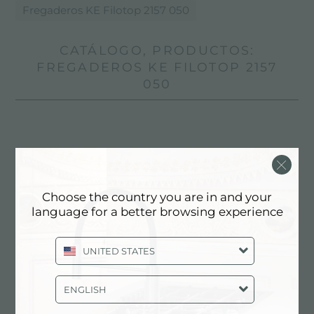
Fregaderos KE Filotop 2157 050
CATÁLOGO, PRODUCTOS:
FREGADEROS KE FILOTOP 2157
050
Choose the country you are in and your
language for a better browsing experience
UNITED STATES
ENGLISH