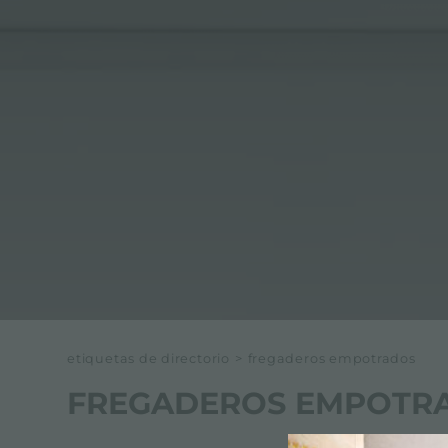
etiquetas de directorio
>
fregaderos empotrados
FREGADEROS EMPOTR