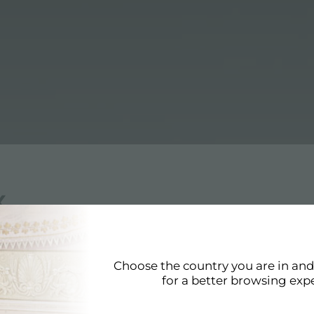
X
er
Choose the country you are in an
os Foster cumple con los más altos estándares de calidad
for a better browsing exp
ter tiene como objetivo producir productos y accesorios 