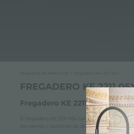
etiquetas de directorio
>
fregadero ke 2211 05x
FREGADERO KE 2211 05
Fregadero KE 2211 05x by Fost
El fregadero KE 2211 05x como todos los product
los valores y opciones de diseño de Foster. Fos