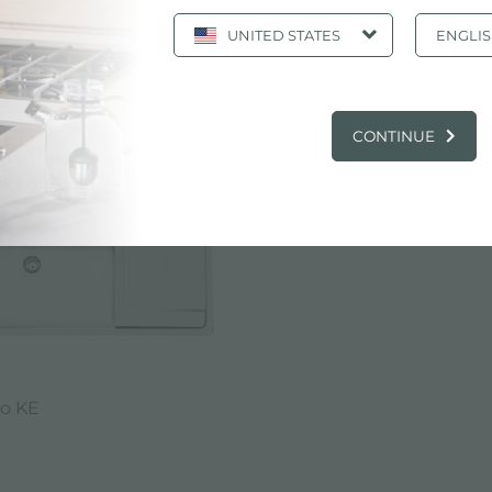
UNITED STATES
ENGLI
:
Fregadero KE 2211 05x
LOGO, PRODUCTOS: FREGADERO KE 221
CONTINUE
o KE