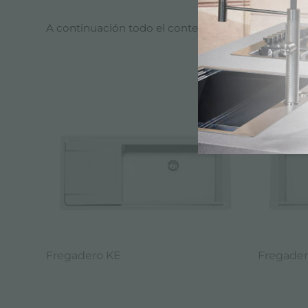
A continuación todo el contenido etiquetado con
CATÁ
Fregadero KE
Fregader