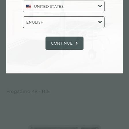
UNITED STATES
ENGLISH
CONTINUE
Fregadero KE - R15