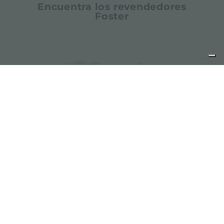
Encuentra los revendedores
Foster
Encuentra los centros de
asistencia Foster