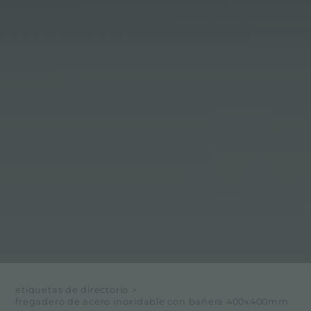
etiquetas de directorio
>
fregadero de acero inoxidable con bañera 400x400mm