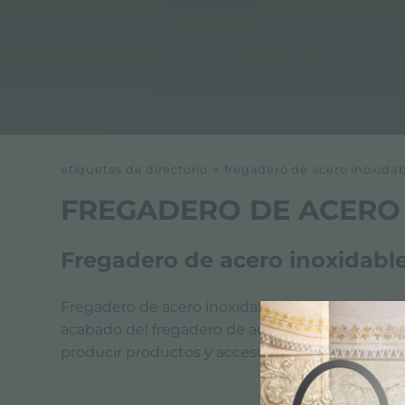
etiquetas de directorio
>
fregadero de acero inoxidab
FREGADERO DE ACERO 
Fregadero de acero inoxidable
Fregadero de acero inoxidable AISI 304 - Acaba
acabado del fregadero de acero inoxidable AISI 3
producir productos y accesorios que ofrezcan u