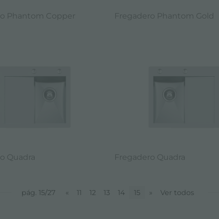
ro Phantom Copper
Fregadero Phantom Gold
o Quadra
Fregadero Quadra
pág. 15/27
«
11
12
13
14
15
»
Ver todos