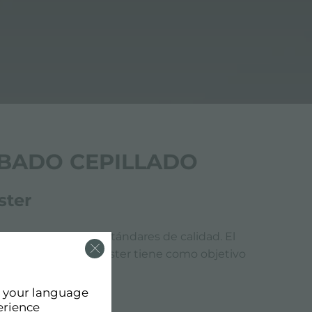
ABADO CEPILLADO
ster
on los más altos estándares de calidad. El
 diseño de Foster. Foster tiene como objetivo
d your language
erience