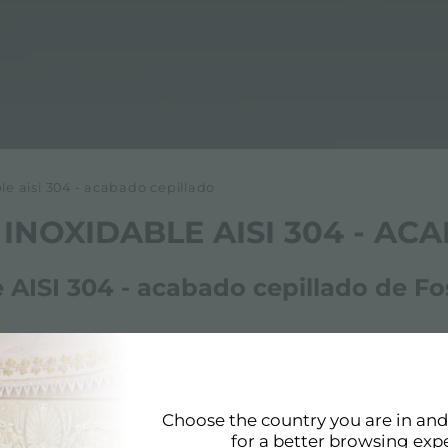
le aisi 304 - acabado cepillado
INOXIDABLE AISI 304 - AC
 AISI 304 - acabado cepillado de Fo
do cepillado ya que todos los productos Foster cumplen c
04 - acabado cepillado refleja los valores y opciones de
na calidad sin concesiones.
Choose the country you are in an
for a better browsing exp