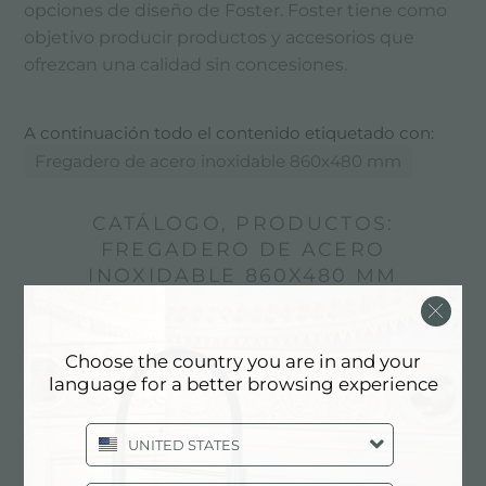
opciones de diseño de Foster. Foster tiene como
objetivo producir productos y accesorios que
ofrezcan una calidad sin concesiones.
A continuación todo el contenido etiquetado con:
Fregadero de acero inoxidable 860x480 mm
CATÁLOGO, PRODUCTOS:
FREGADERO DE ACERO
INOXIDABLE 860X480 MM
Choose the country you are in and your
language for a better browsing experience
UNITED STATES