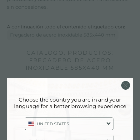
sin concesiones.
A continuación todo el contenido etiquetado con:
Fregadero de acero inoxidable 585x440 mm
CATÁLOGO, PRODUCTOS:
FREGADERO DE ACERO
INOXIDABLE 585X440 MM
Choose the country you are in and your
language for a better browsing experience
UNITED STATES