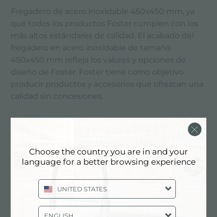
Fregadero de acero inoxidable 450x450 mm, ya
que todos los productos Foster cumplen con los
más altos estándares de calidad. El acabado del
fregadero en acero inoxidable de tamaño
450x450 mm refleja los valores y opciones de
diseño de Foster. Foster tiene como objetivo
producir productos y accesorios que ofrezcan una
calidad sin concesiones.
SERVICIOS PRINCIPALES
Choose the country you are in and your
language for a better browsing experience
UNITED STATES
ENGLISH