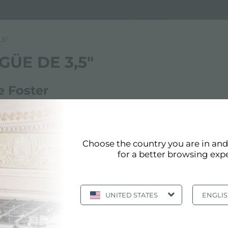
,5"
ÜE DE 3,5"
e Foster
Foster, cumple con los más altos estándares de calidad. E
ter. Foster tiene como objetivo producir productos y acce
Choose the country you are in an
for a better browsing exp
:
Fregadero con desagüe de 3,5"
UNITED STATES
ENGLI
pág. 13/20
«
11
12
13
14
15
»
Ver todos