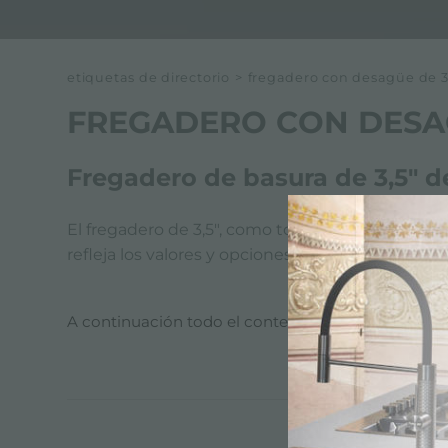
etiquetas de directorio
>
fregadero con desagüe de 3
FREGADERO CON DESAG
Fregadero de basura de 3,5" d
El fregadero de 3,5", como todos los productos 
refleja los valores y opciones de diseño de Fos
A continuación todo el contenido etiquetado con