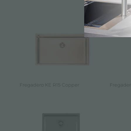
CATÁLOGO
Fregadero KE R15 Copper
Fregader