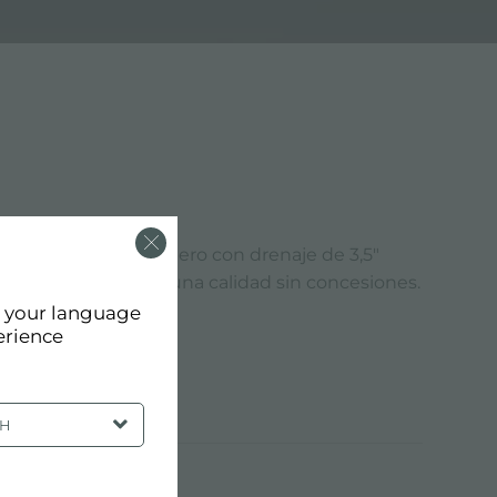
l acabado del fregadero con drenaje de 3,5"
sorios que ofrezcan una calidad sin concesiones.
d your language
erience
SH