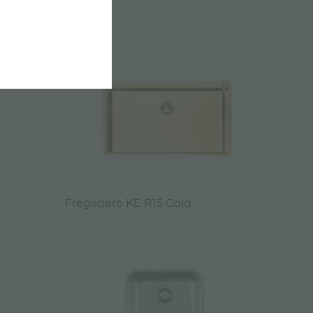
E DE 3,5"
Fregadero KE R15 Gold