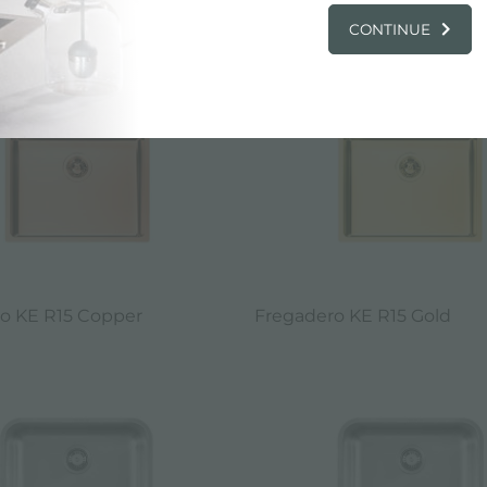
, PRODUCTOS: FREGADERO CON DESAGÜ
CONTINUE
o KE R15 Copper
Fregadero KE R15 Gold