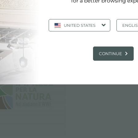
for a better browsing exp
:
foster cree en la sostenibilidad
UNITED STATES
ENGLI
STENIBILIDAD: FOSTER CREE EN LA SO
CONTINUE