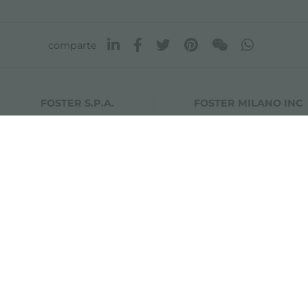
comparte
FOSTER S.P.A.
FOSTER MILANO INC
Via M.S. Ottone, 18-20
7300 Biscayne Boulev
 (Reggio Emilia) - Italy
Suite 200
Miami, Florida
33138 USA
0 42041 Brescello (Reggio Emilia) - Italy
i.v.
isclaimer
Mapa del sitio
Cambiar la configuración de las cookies