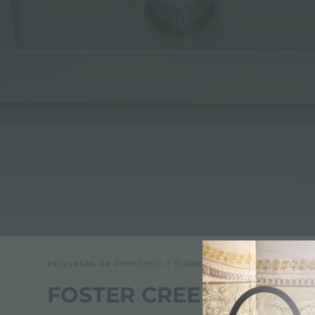
ACCESORIOS Y COMPLEMENTOS
REGLETA DE ENCHUFES DE ENCASTRE
CANALES EQUIPADOS
ACCESORIOS PARA CANALES EQUIPADOS
etiquetas de directorio
>
foster cree en la sostenibili
FOSTER CREE EN LA SO