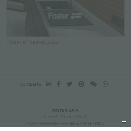
Foster en Seatec 2020
comparte
FOSTER S.P.A.
Via M.S. Ottone, 18-20
42041 Brescello (Reggio Emilia) - Italy