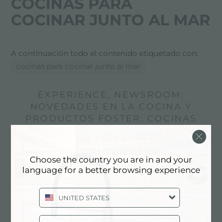
COCINAS PARA
COCINAR JUNTO AL MAR
A continuación todo el contenido etiquetado con:
cocinas para cocinar junto al mar
EXPERIENCE, NEWSROOM:
NOVEDADES EN LA COCINA Y
PRODUCTOS FOSTER: COCINAS
PARA COCINAR JUNTO AL MAR
Choose the country you are in and your
language for a better browsing experience
UNITED STATES