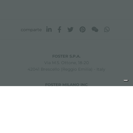
comparte
FOSTER S.P.A.
Via M.S. Ottone, 18-20
42041 Brescello (Reggio Emilia) - Italy
FOSTER MILANO INC
7300 Biscayne Boulevard
Suite 200
Miami, Florida
33138 USA