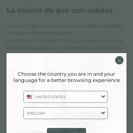
La cocina de gas con ruedas
Foster Finally es una cocina con ruedas equipada
con placa de gas y fregadero.
La cocina con ruedas Foster garantiza finalmente
la máxima usabilidad y rendimiento en todas las
condiciones.
La cocina está equipada con una conveniente
placa de gas, un refrigerador, un fregadero
Choose the country you are in and your
multifuncional y grandes superficies de trabajo. La
language for a better browsing experience
cocina con ruedas Foster Finalmente también
está disponible en la versión con estante de
UNITED STATES
inducción y barbacoa.
ENGLISH
A continuación todo el contenido etiquetado con:
Cocina de gas con ruedas